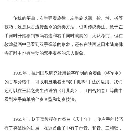
传统的筝曲，右手弹奏旋律，左手施以颤、按、滑、揉等
技巧，这是从古流传至今的演奏方法，也叫传统奏法。致于左
手何时开始移到筝码右边和右手同时演奏的，无从考究，但在
敦煌壁画中已看到双手弹筝的形象，还有在陕西蓝田水陆庵佛
寺群雕中也有生动的双手奏筝的乐人形象。
1935年，杭州国乐研究社用铅字印制的合奏曲《将军令》
的古筝分谱中，可以明显地看出“双手抓筝”手法的运用。我们
还可以在王巽之先生传谱的《月儿高》、《四合如意》等曲中
看到左手简单的伴奏音型和划奏技法。
1955年，赵玉斋教授创作筝曲《庆丰年》，使左手的技巧
有了突破性的进展。在这首曲子中有了琶音、和音、三和弦，