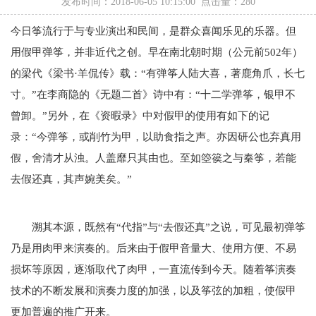
发布时间：2018-06-05 10:15:00 点击量：
280
今日筝流行于与专业演出和民间，是群众喜闻乐见的乐器。但
用假甲弹筝，并非近代之创。早在南北朝时期（公元前502年）
的梁代《梁书·羊侃传》载：“有弹筝人陆大喜，著鹿角爪，长七
寸。”在李商隐的《无题二首》诗中有：“十二学弹筝，银甲不
曾卸。”另外，在《资暇录》中对假甲的使用有如下的记
录：“今弹筝，或削竹为甲，以助食指之声。亦因研公也弃真用
假，舍清才从浊。人盖靡只其由也。至如箜篌之与秦筝，若能
去假还真，其声婉美矣。”
溯其本源，既然有“代指”与“去假还真”之说，可见最初弹筝
乃是用肉甲来演奏的。后来由于假甲音量大、使用方便、不易
损坏等原因，逐渐取代了肉甲，一直流传到今天。随着筝演奏
技术的不断发展和演奏力度的加强，以及筝弦的加粗，使假甲
更加普遍的推广开来。